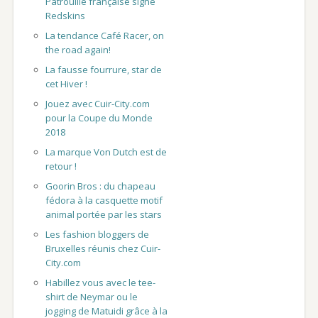
Patrouille française signé
Redskins
La tendance Café Racer, on
the road again!
La fausse fourrure, star de
cet Hiver !
Jouez avec Cuir-City.com
pour la Coupe du Monde
2018
La marque Von Dutch est de
retour !
Goorin Bros : du chapeau
fédora à la casquette motif
animal portée par les stars
Les fashion bloggers de
Bruxelles réunis chez Cuir-
City.com
Habillez vous avec le tee-
shirt de Neymar ou le
jogging de Matuidi grâce à la