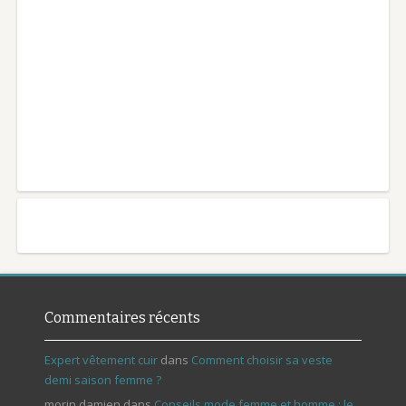
Commentaires récents
Expert vêtement cuir
dans
Comment choisir sa veste
demi saison femme ?
morin damien
dans
Conseils mode femme et homme : le