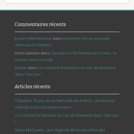
Commentaires récents
Expert vêtement cuir
dans
Comment choisir sa veste
demi saison femme ?
morin damien
dans
Conseils mode femme et homme : le
service client cuir-city
Florian
dans
On a trouvé le blouson en cuir de Maverick
dans Top Gun !
Articles récents
C’était les 70 ans de la Patrouille de France : un blouson
collector pour cet anniversaire !
On a trouvé le blouson en cuir de Maverick dans Top Gun
!
Steve McQueen : une légende devenue icône des