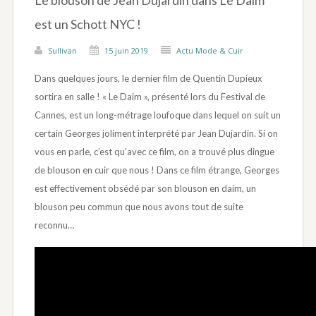
Le blouson de Jean Dujardin dans Le Daim
est un Schott NYC !
Sullivan
15 juin 2019
Actu Mode & Cuir
Dans quelques jours, le dernier film de Quentin Dupieux
sortira en salle ! « Le Daim », présenté lors du Festival de
Cannes, est un long-métrage loufoque dans lequel on suit un
certain Georges joliment interprété par Jean Dujardin. Si on
vous en parle, c’est qu’avec ce film, on a trouvé plus dingue
de blouson en cuir que nous ! Dans ce film étrange, Georges
est effectivement obsédé par son blouson en daim, un
blouson peu commun que nous avons tout de suite
reconnu…