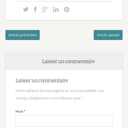
Nabilla Benattia :
le PARIS OX
d’Intuition
Article précédent
Article suivant
Laisser un commentaire
Laisser un commentaire
Votre adresse de messagerie ne sera pas publiée.
Les
champs obligatoires sont indiqués avec
*
Nom
*