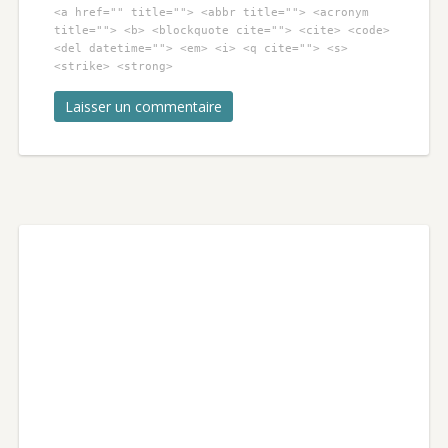
<a href="" title=""> <abbr title=""> <acronym
title=""> <b> <blockquote cite=""> <cite> <code>
<del datetime=""> <em> <i> <q cite=""> <s>
<strike> <strong>