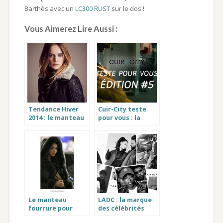
Barthès avec un
LC300 RUST
sur le dos !
Vous Aimerez Lire Aussi :
Tendance Hiver
Cuir-City teste
2014 : le manteau
pour vous : la
avec fourrure et
doudoune femme
le blouson col
fourrure Ice
fourrure
Cream
Le manteau
LADC : la marque
fourrure pour
des célébrités
femme choisi par