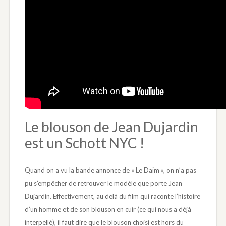
Le blouson de Jean Dujardin
est un Schott NYC !
Quand on a vu la bande annonce de « Le Daim », on n’a pas
pu s’empêcher de retrouver le modèle que porte Jean
Dujardin. Effectivement, au delà du film qui raconte l’histoire
d’un homme et de son blouson en cuir (ce qui nous a déjà
interpellé), il faut dire que le blouson choisi est hors du