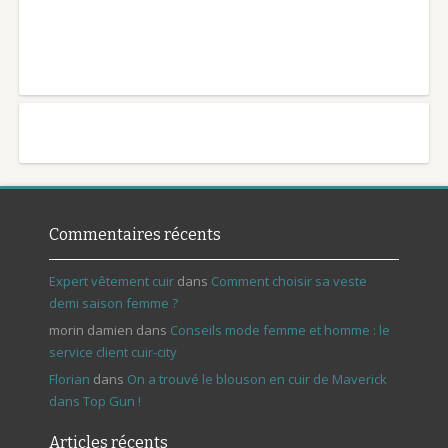
Commentaires récents
Expert vêtement cuir
dans
Comment choisir sa veste
demi saison femme ?
morin damien
dans
Conseils mode femme et homme : le
service client cuir-city
Florian
dans
On a trouvé le blouson en cuir de Maverick
dans Top Gun !
Articles récents