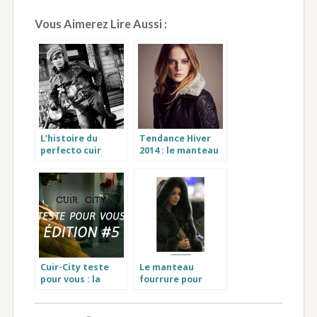
Vous Aimerez Lire Aussi :
L’histoire du
Tendance Hiver
perfecto cuir
2014 : le manteau
Schott
avec fourrure et
le blouson col
fourrure
Cuir-City teste
Le manteau
pour vous : la
fourrure pour
doudoune femme
femme choisi par
fourrure Ice
Nabilla Benattia :
Cream
le PARIS OX