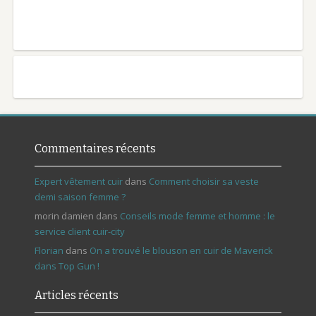
Commentaires récents
Expert vêtement cuir
dans
Comment choisir sa veste
demi saison femme ?
morin damien
dans
Conseils mode femme et homme : le
service client cuir-city
Florian
dans
On a trouvé le blouson en cuir de Maverick
dans Top Gun !
Articles récents