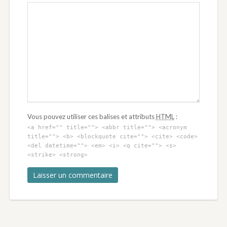
Vous pouvez utiliser ces balises et attributs
HTML
:
<a href="" title=""> <abbr title=""> <acronym
title=""> <b> <blockquote cite=""> <cite> <code>
<del datetime=""> <em> <i> <q cite=""> <s>
<strike> <strong>