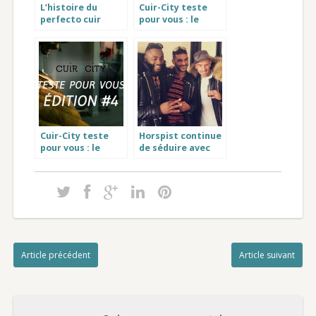
L’histoire du
Cuir-City teste
perfecto cuir
pour vous : le
Schott
manteau en cuir
Sasha noir signé
Oakwood
Cuir-City teste
Horspist continue
pour vous : le
de séduire avec
blouson cuir
Gradur et Ribéry
homme marron
Calcutta
Article précédent
Article suivant