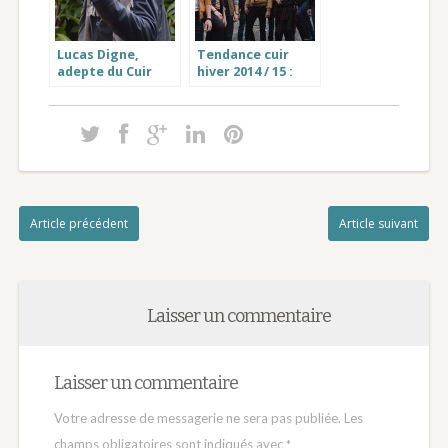
Lucas Digne,
Tendance cuir
adepte du Cuir
hiver 2014 / 15 :
schott homme
bien choisir son
blouson ou
manteau
Article précédent
Article suivant
Laisser un commentaire
Laisser un commentaire
Votre adresse de messagerie ne sera pas publiée.
Les
champs obligatoires sont indiqués avec
*