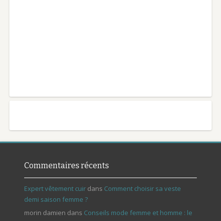
Commentaires récents
Expert vêtement cuir
dans
Comment choisir sa veste
demi saison femme ?
morin damien
dans
Conseils mode femme et homme : le