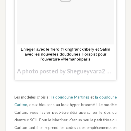
Enleger avec le frero @kingfranckribery et Salim
avec les nouvelles doudounes Horspist pour
l'ouverture @lemanoirparis
A photo posted by Shegueyvara2 27 Novembre (@gradurofficiel243) on
Les modèles choisis :
la doudoune Martinez
et
la doudoune
Carlton
, deux blousons au look hyper branché ! Le modèle
Carlton, vous l’aviez peut-être déjà aperçu sur le dos du
chanteur SCH. Pour le Martinez, c’est un peu le petit frère du
Carlton tant il en reprend les codes : des empiècements en