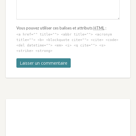
Vous pouvez utiliser ces balises et attributs
HTML
:
<a href="" title=""> <abbr title=""> <acronym
title=""> <b> <blockquote cite=""> <cite> <code>
<del datetime=""> <em> <i> <q cite=""> <s>
<strike> <strong>