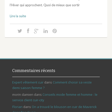
l’Hiver qui approchent. Quoi de mieux que sortir
Lire la suite
Commentaires récents
Expert vêtement cuir
dans
Comment choisir sa veste
demi saison femme ?
morin damien
dans
Conseils mode femme et homme : le
service client cuir-city
Florian
dans
On a trouvé le blouson en cuir de Maverick