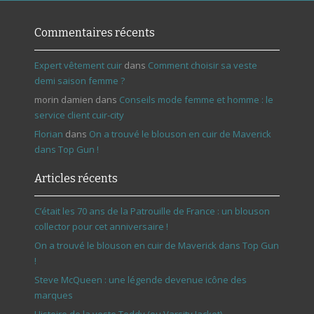
Commentaires récents
Expert vêtement cuir
dans
Comment choisir sa veste
demi saison femme ?
morin damien
dans
Conseils mode femme et homme : le
service client cuir-city
Florian
dans
On a trouvé le blouson en cuir de Maverick
dans Top Gun !
Articles récents
C’était les 70 ans de la Patrouille de France : un blouson
collector pour cet anniversaire !
On a trouvé le blouson en cuir de Maverick dans Top Gun
!
Steve McQueen : une légende devenue icône des
marques
Histoire de la veste Teddy (ou Varsity Jacket)