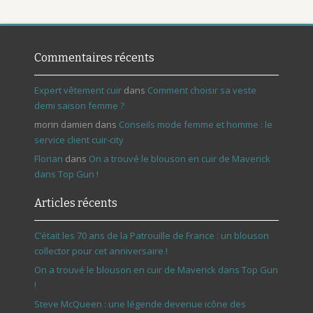
Commentaires récents
Expert vêtement cuir
dans
Comment choisir sa veste
demi saison femme ?
morin damien
dans
Conseils mode femme et homme : le
service client cuir-city
Florian
dans
On a trouvé le blouson en cuir de Maverick
dans Top Gun !
Articles récents
C’était les 70 ans de la Patrouille de France : un blouson
collector pour cet anniversaire !
On a trouvé le blouson en cuir de Maverick dans Top Gun
!
Steve McQueen : une légende devenue icône des