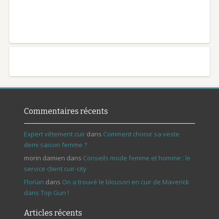
Commentaires récents
Expert vêtement cuir
dans
Comment choisir sa veste
demi saison femme ?
morin damien
dans
Conseils mode femme et homme : le
service client cuir-city
Florian
dans
On a trouvé le blouson en cuir de Maverick
dans Top Gun !
Articles récents