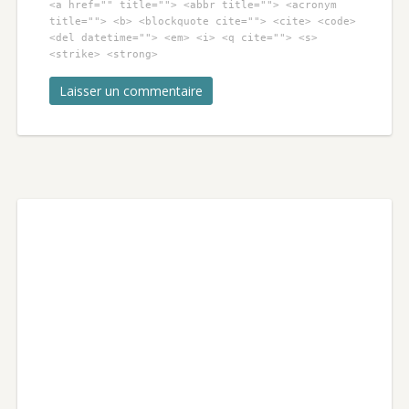
<a href="" title=""> <abbr title=""> <acronym
title=""> <b> <blockquote cite=""> <cite> <code>
<del datetime=""> <em> <i> <q cite=""> <s>
<strike> <strong>