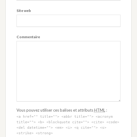
Site web
Commentaire
Vous pouvez utiliser ces balises et attributs
HTML
:
<a href="" title=""> <abbr title=""> <acronym
title=""> <b> <blockquote cite=""> <cite> <code>
<del datetime=""> <em> <i> <q cite=""> <s>
<strike> <strong>