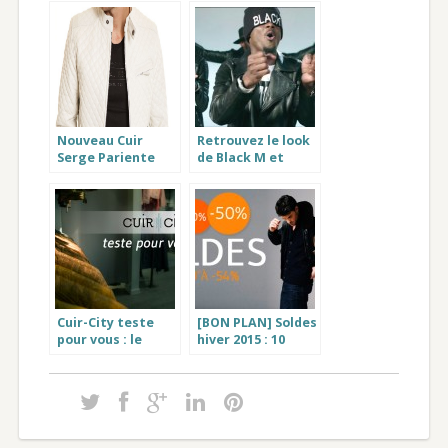
Nouveau Cuir
Retrouvez le look
Serge Pariente
de Black M et
Topman Blanc,
Maître Gims avec
une exclusivite
le blouson cuir
Cuir-City
sexion d assaut
Cuir-City teste
[BON PLAN] Soldes
pour vous : le
hiver 2015 : 10
blouson en cuir
vêtements de
Ayrton de chez
marque pas cher
Redskins
pour homme