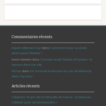
Commentaires récents
Expert vêtement cuir
dans
Comment choisir sa veste
demi saison femme ?
morin damien
dans
Conseils mode femme et homme : le
service client cuir-city
Florian
dans
On a trouvé le blouson en cuir de Maverick
dans Top Gun !
Articles récents
C’était les 70 ans de la Patrouille de France : un blouson
collector pour cet anniversaire !