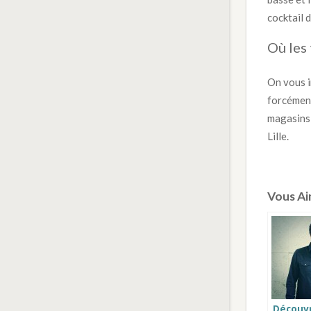
cocktail 
Où les 
On vous i
forcément
magasins,
Lille.
Vous Aim
Découvr