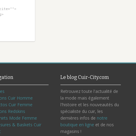
cite="">
g>
gation
Le blog Cuir-City.com
ves
Retrouvez toute l'actualité de
ons Cuir Homme
la mode mais également
ctos Cuir Femme
l'histoire et les nouveautés du
ons Redskins
spécialiste du cuir, les
hirts Mode Femme
dernières infos de
notre
sures & Baskets Cuir
boutique en ligne
et de nos
t
magasins !