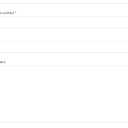
e contact
*
ire