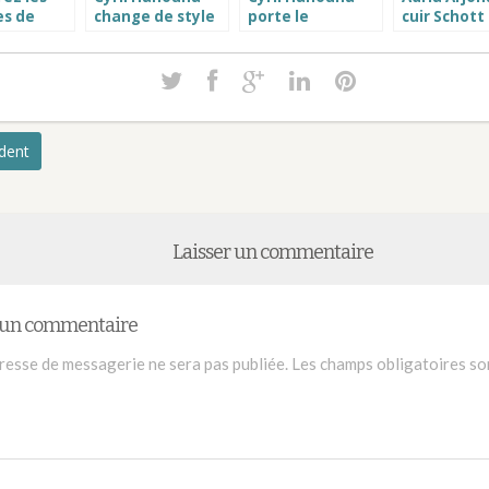
es de
change de style
porte le
cuir Schott
artenaire
avec un blouson
nouveau
Emerald cit
Privé
cuir oakwood
Bomber Schott
homme
JKT AC sur D8
édent
Laisser un commentaire
r un commentaire
resse de messagerie ne sera pas publiée.
Les champs obligatoires so