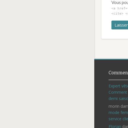
Vous pouv
<a href=
<cite> <
Comment
Expert vêt
Comment c
demi sais
morin dam
mode fem
service cli
Florian
da