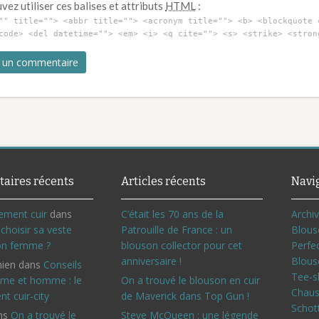
ez utiliser ces balises et attributs
HTML
:
"" title=""> <abbr title=""> <acronym title=""> <b> <blockquote 
code> <del datetime=""> <em> <i> <q cite=""> <s> <strike> <stron
aires récents
Articles récents
Navi
ement cuir
dans
C’était les 70 ans de la
Archi
hoisir sa veste
Patrouille de France : un
Blous
on femme ?
blouson collector pour cet
Perfe
anniversaire !
Blous
ien
dans
Conseils
Tee-s
me et homme : le
On a trouvé le blouson en cuir
Chaus
ent cuir-city
de Maverick dans Top Gun !
Schot
ns
On a trouvé le
Steve McQueen : une légende