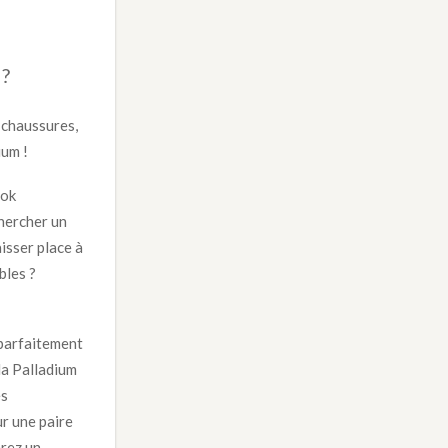
 ?
x chaussures,
ium !
ook
chercher un
isser place à
bles ?
 parfaitement
la Palladium
es
ur une paire
erez un