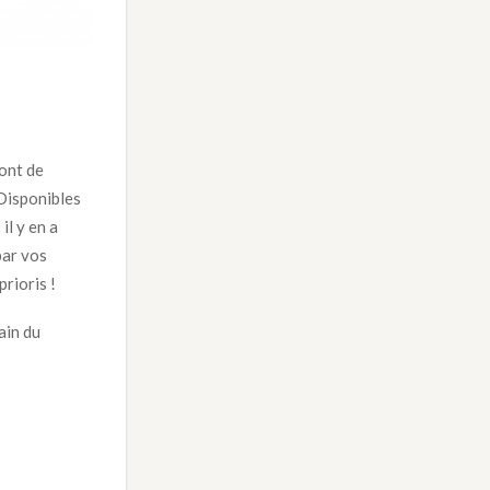
sont de
 Disponibles
il y en a
par vos
prioris !
ain du