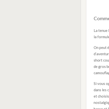
Commen
La tenue 
la formule
On peut é
d’aventur
short cou
de gros b
camoufla
Si vous o
dans les 
et choisi
nostalgiq
basse et 