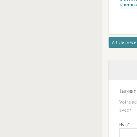
chemis
notre p
Atelier 
Article préc
Laisse
Votre ad
avec
*
Nom
*