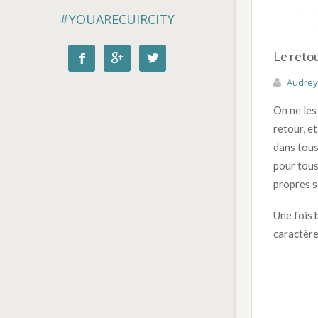
#YOUARECUIRCITY
Le reto



Audrey
On ne les
retour, e
dans tous 
pour tous
propres s
Une fois 
caractère