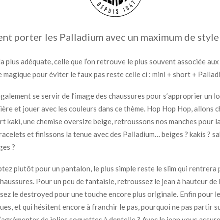
t porter les Palladium avec un maximum de style
la plus adéquate, celle que l’on retrouve le plus souvent associée au
 magique pour éviter le faux pas reste celle ci : mini + short + Pallad
galement se servir de l’image des chaussures pour s’approprier un l
ière et jouer avec les couleurs dans ce thème. Hop Hop Hop, allons 
rt kaki, une chemise oversize beige, retroussons nos manches pour la
racelets et finissons la tenue avec des Palladium… beiges ? kakis ? sa
ges ?
ptez plutôt pour un pantalon, le plus simple reste le slim qui rentrera
chaussures. Pour un peu de fantaisie, retroussez le jean à hauteur de 
ssez le destroyed pour une touche encore plus originale. Enfin pour l
ues, et qui hésitent encore à franchir le pas, pourquoi ne pas partir s
l’agrémenter de jolies soquettes à dentelle ? Avec le jean vous assur