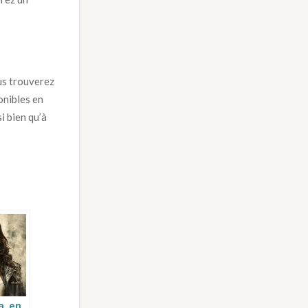
us trouverez
onibles en
i bien qu’à
a, en