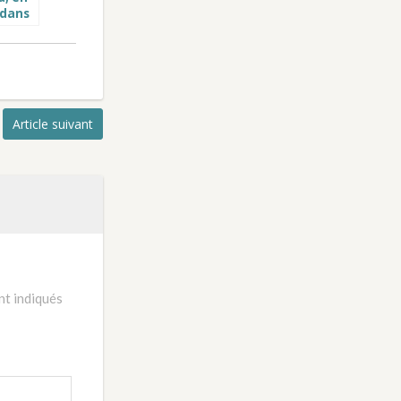
 dans
y !
Article suivant
nt indiqués