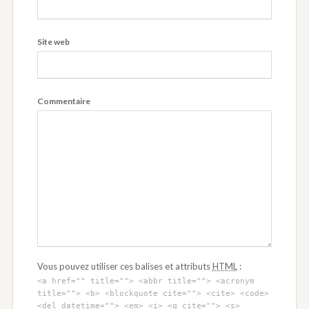
Site web
Commentaire
Vous pouvez utiliser ces balises et attributs
HTML
:
<a href="" title=""> <abbr title=""> <acronym
title=""> <b> <blockquote cite=""> <cite> <code>
<del datetime=""> <em> <i> <q cite=""> <s>