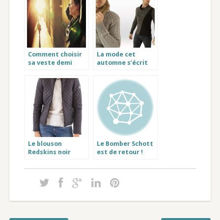
Comment choisir
La mode cet
sa veste demi
automne s’écrit
saison femme ?
avec un look
urbain
Le blouson
Le Bomber Schott
Redskins noir
est de retour !
Quartz, coup de
cœur d’Audrey