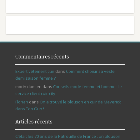
Commentaires récents
Expert vêtement cuir
dans
Comment choisir sa veste
demi saison femme ?
morin damien
dans
Conseils mode femme et homme : le
service client cuir-city
Florian
dans
On a trouvé le blouson en cuir de Maverick
dans Top Gun !
Articles récents
C’était les 70 ans de la Patrouille de France : un blouson