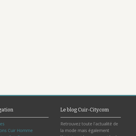
gation
Le blog Cuir-City.com
ves
Retrouvez toute l'actualité de
ons Cuir Homme
la mode mais également