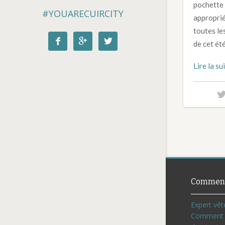
pochette 
#YOUARECUIRCITY
appropriée
toutes le



de cet ét
Lire la su
Comment
Expert vêt
Comment c