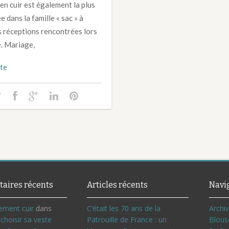
en cuir est également la plus
 dans la famille « sac » à
s réceptions rencontrées lors
é. Mariage,
ite
aires récents
Articles récents
Navi
ement cuir
dans
C’était les 70 ans de la
Archi
hoisir sa veste
Patrouille de France : un
Blous