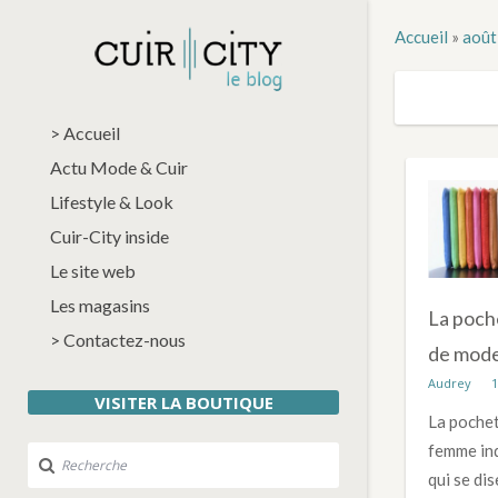
Accueil
»
août
> Accueil
Actu Mode & Cuir
Lifestyle & Look
Cuir-City inside
Le site web
Les magasins
La poche
> Contactez-nous
de mod
Audrey
1
VISITER LA BOUTIQUE
La pochet
femme ind
qui se di