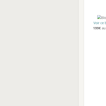
Voir ce 
199€
au 