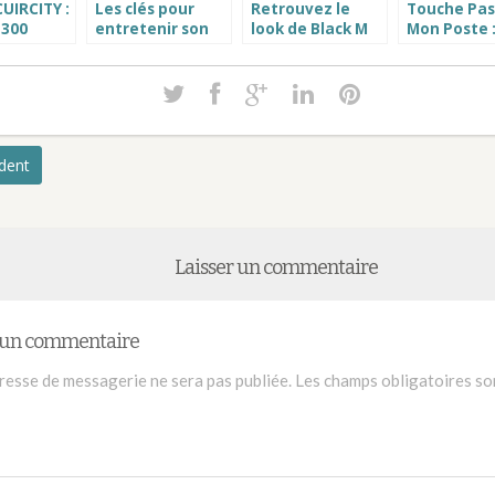
UIRCITY :
Les clés pour
Retrouvez le
Touche Pas
 300
entretenir son
look de Black M
Mon Poste 
râce à
blouson en cuir
et Maître Gims
toute l’équ
louson,
efficacement
avec le blouson
en blouson
n ou
cuir sexion d
cuir
n cuir
assaut
to
édent
Laisser un commentaire
r un commentaire
resse de messagerie ne sera pas publiée.
Les champs obligatoires so