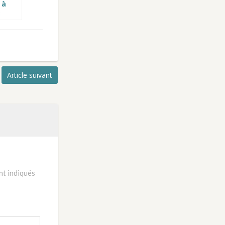
 à
:
ipe
 en
Article suivant
nt indiqués