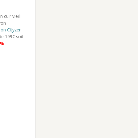
son Cityzen
de 199€ soit
0%