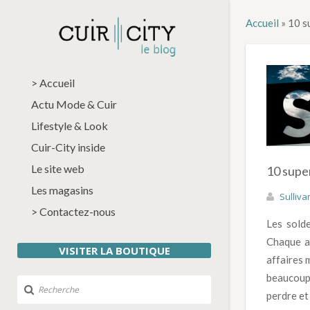
Accueil
»
10 s
> Accueil
Actu Mode & Cuir
Lifestyle & Look
Cuir-City inside
Le site web
10 supe
Les magasins
Sulliva
> Contactez-nous
Les sold
Chaque a
VISITER LA BOUTIQUE
affaires m
beaucoup
perdre et 