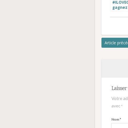
#ILOVEC
gagnez
euros g
votre b
pantalo
veste e
perfec
Article préc
Laisse
Votre ad
avec
*
Nom
*