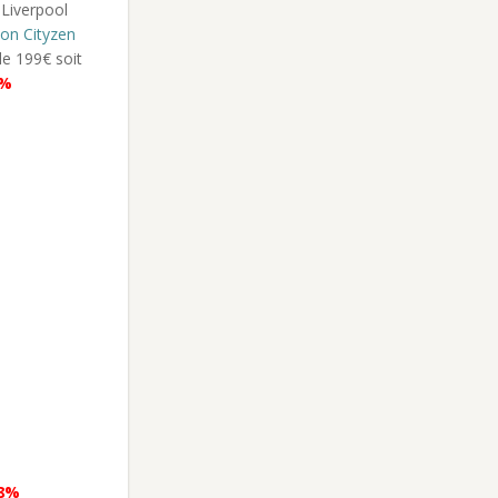
son Cityzen
de 199€ soit
0%
8%