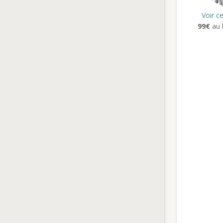
Voir c
99€
au l