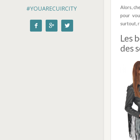
Alors, ch
#YOUARECUIRCITY
pour vou
surtout, 



Les b
des s