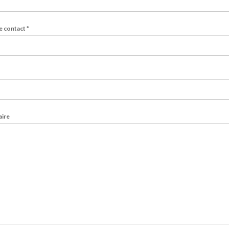
e contact
*
ire