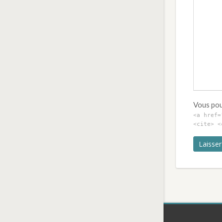
Vous pouv
<a href=
<cite> <