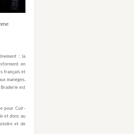
omme
énement : la
ansforment en
s français et
 aux manèges,
a Braderie est
ée pour Cuir-
le et donc au
oindre et de