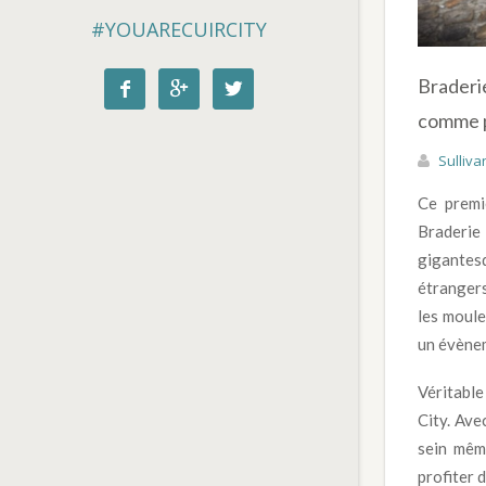
#YOUARECUIRCITY
Braderie



comme 
Sulliva
Ce premi
Braderie
gigantesq
étrangers
les moule
un évènem
Véritable
City. Ave
sein mêm
profiter 