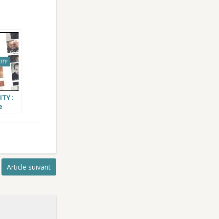
TY :
e
ir
r
ncore
Article suivant