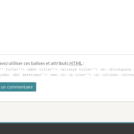
ez utiliser ces balises et attributs
HTML
:
"" title=""> <abbr title=""> <acronym title=""> <b> <blockquote 
code> <del datetime=""> <em> <i> <q cite=""> <s> <strike> <stron