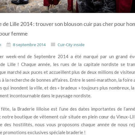
 de Lille 2014 : trouver son blouson cuir pas cher pour h
pour femme
n
8 septembre 2014
Cuir-City inside
er week-end de Septembre 2014 a été marqué par un grand év
 de Lille ! Chaque année, les rues de la capitale nordiste se tr
ue marché aux puces et accueillent plus de deux millions de visiteur
 à la recherche de bonnes affaires. Entre le semi-marathon, la foire
s qui inondent la ville, et des « bradeux » toujours plus nombreux, l
ent incontournable dans le paysage nordiste.
 fête, la Braderie lilloise est l’une des dates importantes de l’ann
c notre boutique de vêtement cuir située en plein cœur du Vieux-Lil
e des hostilités, nous vous proposons chaque année de nous rej
de promotions exclusives spéciale braderie !