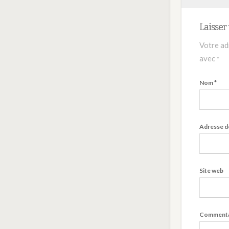
Laisse
Votre ad
avec
*
Nom
*
Adresse d
Site web
Commenta