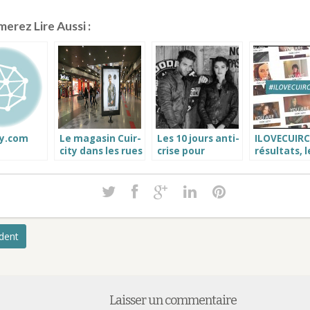
erez Lire Aussi :
ty.com
Le magasin Cuir-
Les 10 jours anti-
ILOVECUIRCI
city dans les rues
crise pour
résultats, l
de Lille Nord pas
acheter sa veste
perfecto cu
de Calais 59
cuir pas cher
Schott pou
homme
femme a e
frappé !
édent
Laisser un commentaire