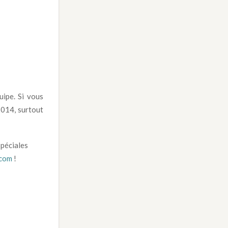
ipe. Si vous
 2014, surtout
spéciales
.com
!