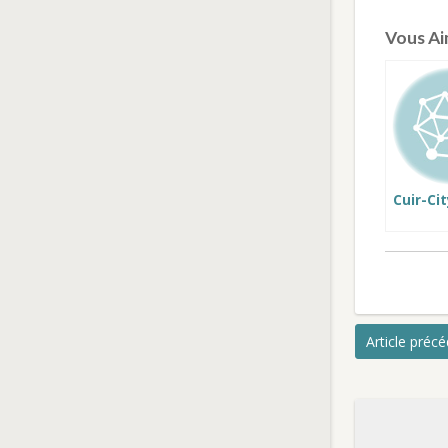
Vous Aim
Cuir-Ci
Article préc