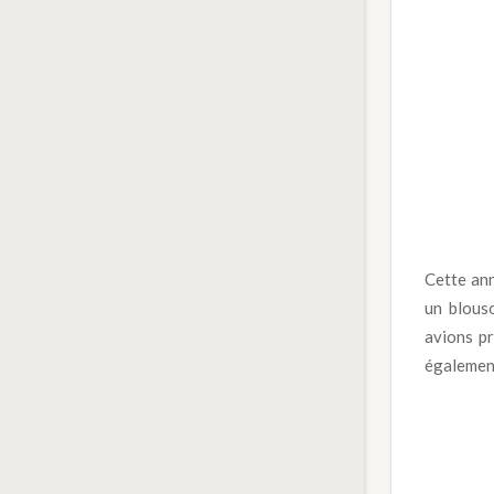
Cette ann
un blous
avions pr
également