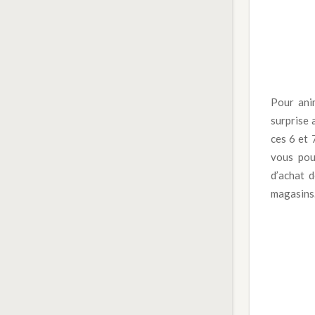
Pour ani
surprise 
ces 6 et 
vous pou
d’achat 
magasins