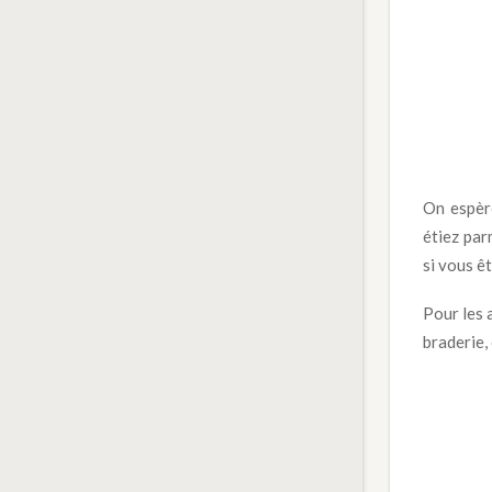
On espèr
étiez par
si vous ê
Pour les a
braderie,