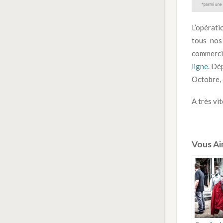
L’opérati
tous nos
commerci
ligne
. Dé
Octobre, 
A très vi
Vous Aim