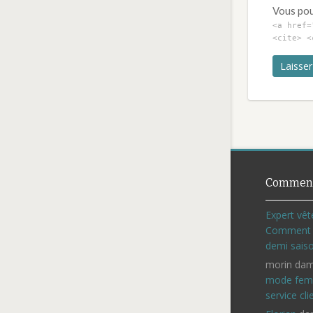
Vous pouv
<a href=
<cite> <
Comment
Expert vêt
Comment c
demi sais
morin dam
mode fem
service cli