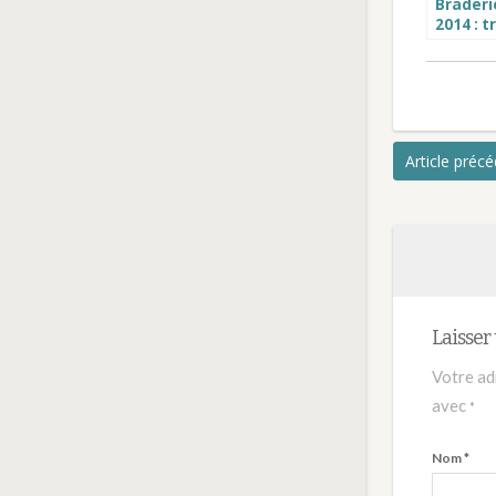
Braderie
2014 : t
son blo
pas che
homme
pour f
Article préc
Laisse
Votre ad
avec
*
Nom
*