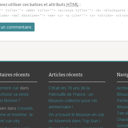
ez utiliser ces balises et attributs
HTML
:
"" title=""> <abbr title=""> <acronym title=""> <b> <blockquote 
code> <del datetime=""> <em> <i> <q cite=""> <s> <strike> <stron
aires récents
Articles récents
Navi
ement cuir
dans
C’était les 70 ans de la
Archi
hoisir sa veste
Patrouille de France : un
Blous
on femme ?
blouson collector pour cet
Perfe
anniversaire !
Blous
ien
dans
Conseils
Tee-s
me et homme : le
On a trouvé le blouson en cuir
Chaus
ent cuir-city
de Maverick dans Top Gun !
Schot