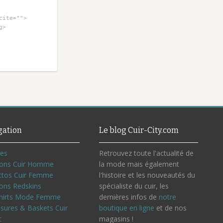
cite="">
g>
gation
Le blog Cuir-City.com
ves
Retrouvez toute l'actualité de
ons Cuir Homme
la mode mais également
ctos Cuir Femme
l'histoire et les nouveautés du
ons Redskins
spécialiste du cuir, les
hirts Mode Femme
dernières infos de
notre
sures & Baskets Cuir
boutique en ligne
et de nos
t
magasins !