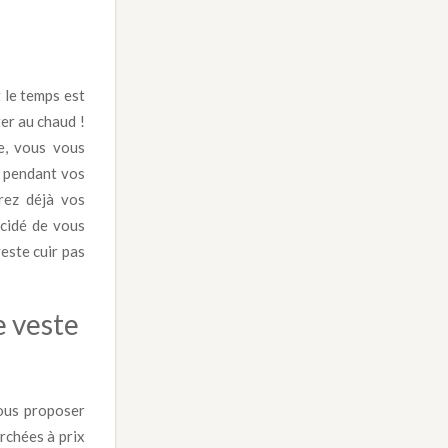
 le temps est
er au chaud !
te, vous vous
s pendant vos
rez déjà vos
écidé de vous
veste cuir pas
e veste
ous proposer
rchées à prix