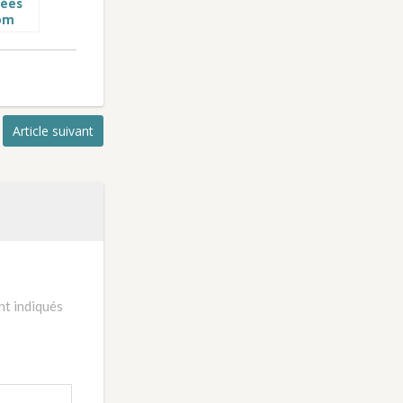
vées
com
Article suivant
nt indiqués