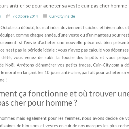
ours anti-crise pour acheter sa veste cuir pas cher homme
n
7 octobre 2014
Cuir-City inside
’Octobre a débuté, les matinées deviennent fraîches et hivernales et
’équiper, comme chaque année, d’une veste ou d’un manteau pour rest
usement, si l’envie d’acheter une nouvelle pièce est bien présen
 ce n’est pas la période idéale : vous n’avez pas calculé vos dépense
 d’été, vous venez de subir la foudre des impôts et vous prépa
e Noël. Arrêtons d’énumérer vos petits tracas, Cuir-City.com a d
le moral en lançant les 10 jours anti-crise, parfait pour acheter sa 
me !
ent ça fonctionne et où trouver un
 pas cher pour homme ?
 hommes mais également pour les femmes, nous avons décidé de v
 dizaines de blousons et vestes en cuir de nos marques les plus reche