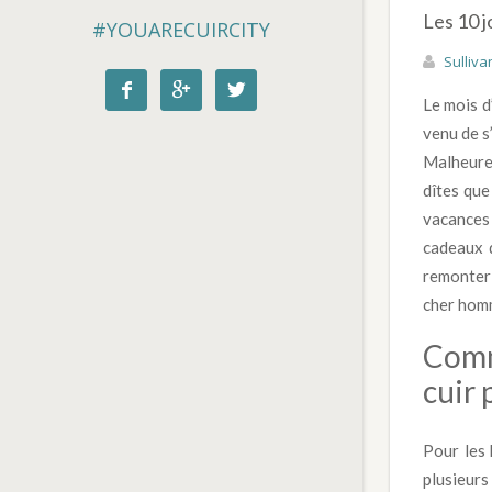
Les 10 j
#YOUARECUIRCITY
Sulliva



Le mois d
venu de s
Malheure
dîtes que
vacances
cadeaux d
remonter 
cher hom
Comm
cuir
Pour les
plusieurs