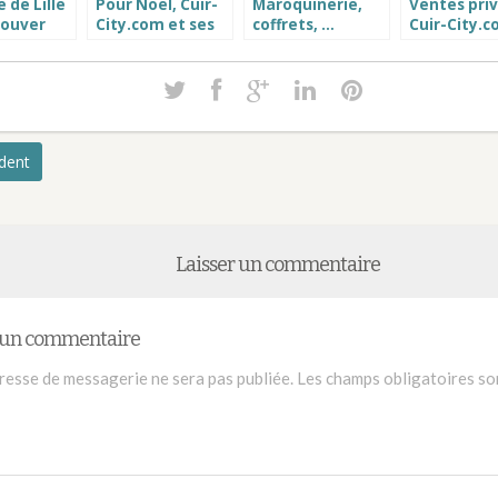
 de Lille
Pour Noël, Cuir-
Maroquinerie,
Ventes pri
rouver
City.com et ses
coffrets, …
Cuir-City.
uson cuir
magasins de cuir
terminer vos
jusqu’au 06
r pour
se plient en 4
cadeaux avec la
Janvier !
 comme
livraison
emme
gratuite et
garantie avant
Noël !
édent
Laisser un commentaire
r un commentaire
resse de messagerie ne sera pas publiée.
Les champs obligatoires so