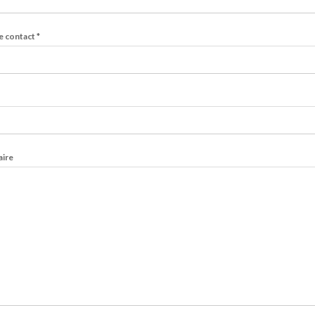
e contact
*
ire