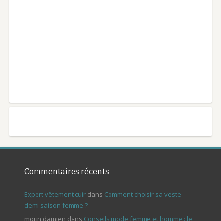
Commentaires récents
Expert vêtement cuir
dans
Comment choisir sa veste
demi saison femme ?
morin damien
dans
Conseils mode femme et homme : le