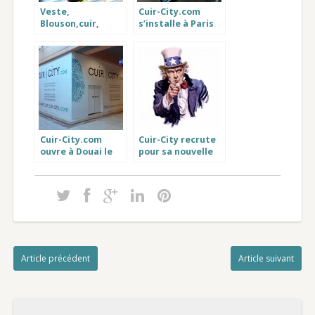
Veste,
Cuir-City.com
Blouson,cuir,
s’installe à Paris
Printemps Homme
avec sa 2ème
et Femme :
boutique
Nouvelles
connectée
collections !
Cuir-City.com
Cuir-City recrute
ouvre à Douai le
pour sa nouvelle
magasin Schott,
boutique de cuir à
Redskins and Co
Amiens
Article précédent
Article suivant