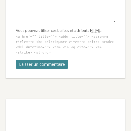
Vous pouvez utiliser ces balises et attributs
HTML
:
<a href="" title=""> <abbr title=""> <acronym
title=""> <b> <blockquote cite=""> <cite> <code>
<del datetime=""> <em> <i> <q cite=""> <s>
<strike> <strong>