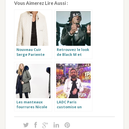
Vous Aimerez Lire Aussi :
Nouveau Cuir
Retrouvez le look
Serge Pariente
de Black M et
Topman Blanc,
Maître Gims avec
une exclusivite
le blouson cuir
Cuir-City
sexion d assaut
Les manteaux
LADC Paris
fourrures Nicole
customise un
Benisti arrivent…
bomber en cuir
pour la millième
Cyril Hanouna !