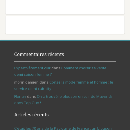
Commentaires récents
Expert vêtement cuir
dans
Comment choisir sa veste
demi saison femme ?
morin damien
dans
Conseils mode femme et homme : le
service client cuir-city
Florian
dans
On a trouvé le blouson en cuir de Maverick
dans Top Gun !
Articles récents
C’était les 70 ans de la Patrouille de France : un blouson