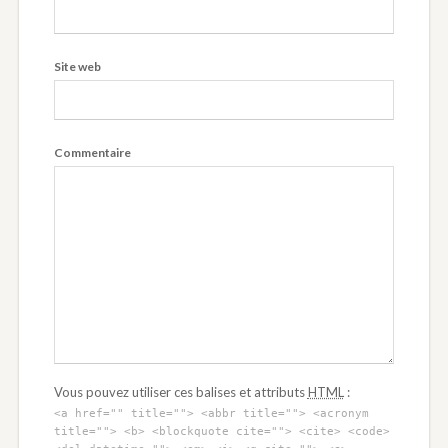
Site web
Commentaire
Vous pouvez utiliser ces balises et attributs
HTML
:
<a href="" title=""> <abbr title=""> <acronym
title=""> <b> <blockquote cite=""> <cite> <code>