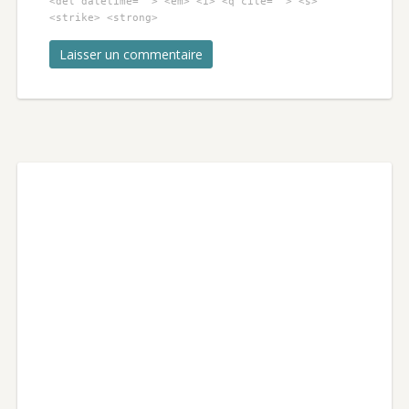
<del datetime=""> <em> <i> <q cite=""> <s>
<strike> <strong>