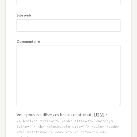
Site web
Commentaire
Vous pouvez utiliser ces balises et attributs
HTML
:
<a href="" title=""> <abbr title=""> <acronym
title=""> <b> <blockquote cite=""> <cite> <code>
<del datetime=""> <em> <i> <q cite=""> <s>