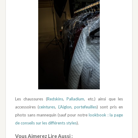
Les chaussures (
Redskins
,
Palladium
, etc.) ainsi que les
accessoires (
ceintures
,
L’Aiglon
,
portefeuilles
) sont pris en
photo sans mannequin (sauf pour notre
lookbook : la page
de conseils sur les différents styles
).
Vous Aimerez Lire Aussi :