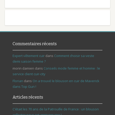
Commentaires récents
Expert vêtement cuir
dans
Comment choisir sa veste
demi saison femme ?
morin damien
dans
Conseils mode femme et homme : le
service client cuir-city
Florian
dans
On a trouvé le blouson en cuir de Maverick
dans Top Gun !
Articles récents
C’était les 70 ans de la Patrouille de France : un blouson
collector pour cet anniversaire !