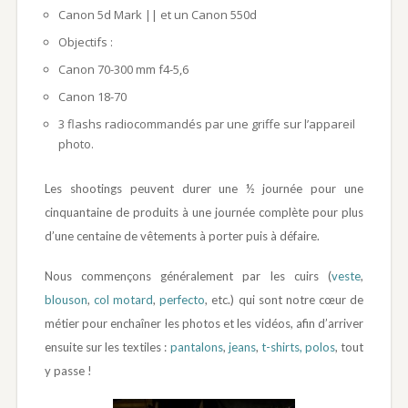
Canon 5d Mark || et un Canon 550d
Objectifs :
Canon 70-300 mm f4-5,6
Canon 18-70
3 flashs radiocommandés par une griffe sur l’appareil
photo.
Les shootings peuvent durer une ½ journée pour une
cinquantaine de produits à une journée complète pour plus
d’une centaine de vêtements à porter puis à défaire.
Nous commençons généralement par les cuirs (
veste
,
blouson
,
col motard
,
perfecto
, etc.) qui sont notre cœur de
métier pour enchaîner les photos et les vidéos, afin d’arriver
ensuite sur les textiles :
pantalons
,
jeans
,
t-shirts, polos
, tout
y passe !