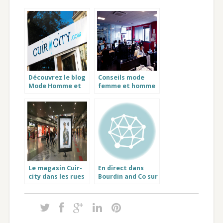
Découvrez le blog
Conseils mode
Mode Homme et
femme et homme
Femme sur les
: le service client
Vetements Cuir
cuir-city
de Marque
Le magasin Cuir-
En direct dans
city dans les rues
Bourdin and Co sur
de Lille Nord pas
RMC : Cuir-
de Calais 59
City.com pour
acheter un
blouson en cuir