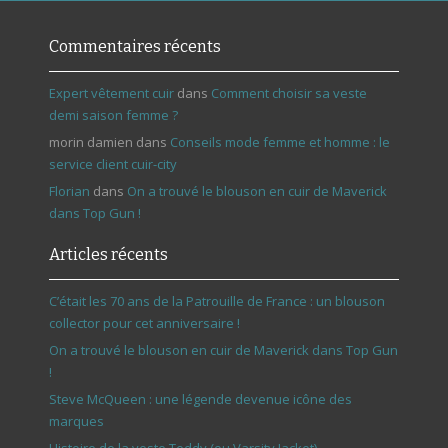
Commentaires récents
Expert vêtement cuir
dans
Comment choisir sa veste
demi saison femme ?
morin damien
dans
Conseils mode femme et homme : le
service client cuir-city
Florian
dans
On a trouvé le blouson en cuir de Maverick
dans Top Gun !
Articles récents
C’était les 70 ans de la Patrouille de France : un blouson
collector pour cet anniversaire !
On a trouvé le blouson en cuir de Maverick dans Top Gun
!
Steve McQueen : une légende devenue icône des
marques
Histoire de la veste Teddy (ou Varsity Jacket)