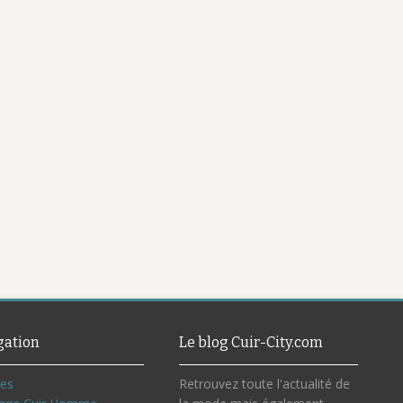
gation
Le blog Cuir-City.com
ves
Retrouvez toute l'actualité de