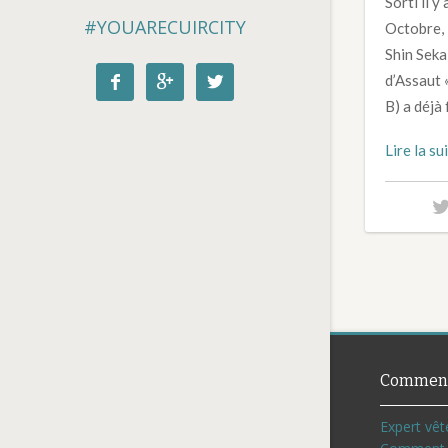
Sorti il y
#YOUARECUIRCITY
Octobre, 
Shin Seka
d’Assaut «



B) a déjà 
Lire la su
Comment
Expert vêt