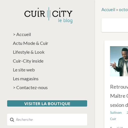
Accueil
»
octo
> Accueil
Actu Mode & Cuir
Lifestyle & Look
Cuir-City inside
Le site web
Les magasins
Retrouve
> Contactez-nous
Maître G
VISITER LA BOUTIQUE
sexion d
Sullivan
Cuir