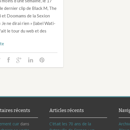
 a moins d’une semaine, le 17
le dernier clip de Black M, The
i et Doomams de la Sexion
 Je ne dirai rien » (label Wati-
fait le tour du web et des
ite
aires récents
Articles récents
Navi
ement cuir
dans
C’était les 70 ans de la
Archi