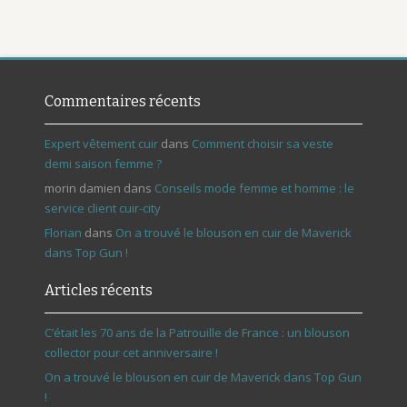
Commentaires récents
Expert vêtement cuir
dans
Comment choisir sa veste
demi saison femme ?
morin damien
dans
Conseils mode femme et homme : le
service client cuir-city
Florian
dans
On a trouvé le blouson en cuir de Maverick
dans Top Gun !
Articles récents
C’était les 70 ans de la Patrouille de France : un blouson
collector pour cet anniversaire !
On a trouvé le blouson en cuir de Maverick dans Top Gun
!