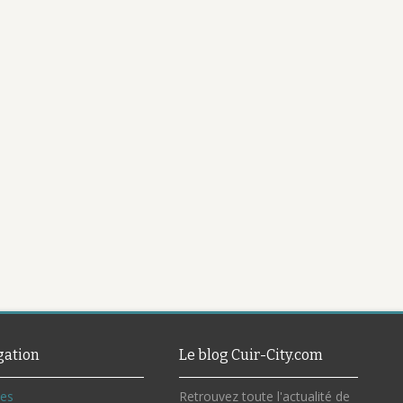
gation
Le blog Cuir-City.com
ves
Retrouvez toute l'actualité de