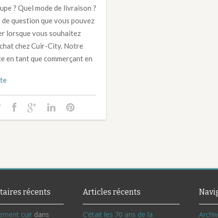
upe ? Quel mode de livraison ?
t de question que vous pouvez
r lorsque vous souhaitez
achat chez Cuir-City. Notre
e en tant que commerçant en
ite
aires récents
Articles récents
Navi
ement cuir
dans
C’était les 70 ans de la
Archi