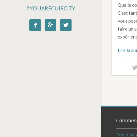
Quelle co
#YOUARECUIRCITY
C’est tan
vous pose



faire un 
expérienc
Lire la su
Comment
Expert vêt