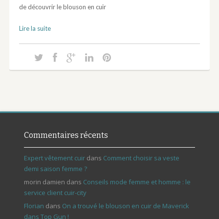
de découvrir le blouson en cuir
Lire la suite
Commentaires récents
Expert vêtement cuir
dans
Comment choisir sa veste
demi saison femme ?
morin damien
dans
Conseils mode femme et homme : le
service client cuir-city
Florian
dans
On a trouvé le blouson en cuir de Maverick
dans Top Gun !